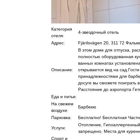
Категория
4
-
звездочный
отель
отеля:
Адрес:
Fjärilsvägen
20
,
311
72
Фальке
В
этом
доме
для
отпуска
,
рас
полностью
оборудованная
ку
ванных
комнатах
установлен
Описание:
открывается
вид
на
сад
.
Гости
принадлежностями
для
барб
досуге
вы
сможете
поиграть
в
Расстояние
до
аэропорта
Гет
Еда
и
питье:
На
свежем
Барбекю
воздухе:
Парковка:
Бесплатно
!
Бесплатная
Част
Отопление
,
Гипоаллергенны
Услуги:
запрещено
,
Места
для
курен
Спорт
и