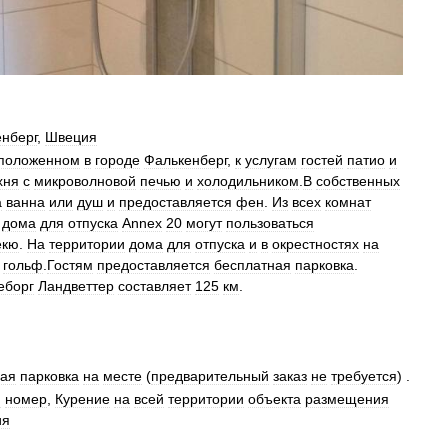
нберг
,
Швеция
положенном
в
городе
Фалькенберг
,
к
услугам
гостей
патио
и
хня
с
микроволновой
печью
и
холодильником
.
В
собственных
а
ванна
или
душ
и
предоставляется
фен
.
Из
всех
комнат
дома
для
отпуска
Annex
20
могут
пользоваться
екю
.
На
территории
дома
для
отпуска
и
в
окрестностях
на
гольф
.
Гостям
предоставляется
бесплатная
парковка
.
еборг
Ландветтер
составляет
125
км
.
ная
парковка
на
месте
(
предварительный
заказ
не
требуется
) .
й
номер
,
Курение
на
всей
территории
объекта
размещения
ия