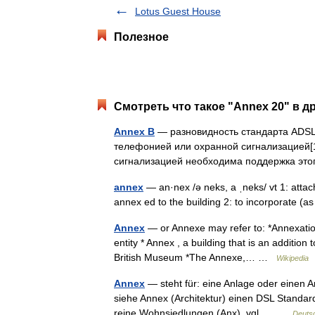
Lotus Guest House
Полезное
Смотреть что такое "Annex 20" в д
Annex B
— разновидность стандарта ADSL
телефонией или охранной сигнализацией[
сигнализацией необходима поддержка эт
annex
— an·nex /ə neks, a ˌneks/ vt 1: atta
annex ed to the building 2: to incorporate (a
Annex
— or Annexe may refer to: *Annexation,
entity * Annex , a building that is an addition
British Museum *The Annexe,… …
Wikipedia
Annex
— steht für: eine Anlage oder einen 
siehe Annex (Architektur) einen DSL Standa
reine Wohnsiedlungen (Anx), vgl.… …
Deutsc