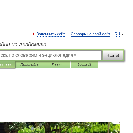
Запомнить сайт
Словарь на свой сайт
RU
едии на Академике
Найти!
ования
Переводы
Книги
Игры ⚽