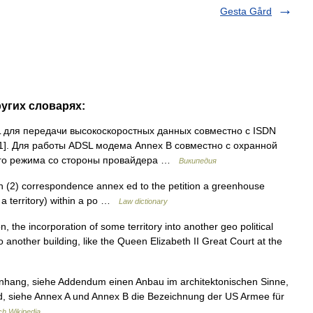
Gesta Gård
ругих словарях:
 для передачи высокоскоростных данных совместно с ISDN
1]. Для работы ADSL модема Annex B совместно с охранной
ого режима со стороны провайдера …
Википедия
ch (2) correspondence annex ed to the petition a greenhouse
s a territory) within a po …
Law dictionary
 the incorporation of some territory into another geo political
 to another building, like the Queen Elizabeth II Great Court at the
Anhang, siehe Addendum einen Anbau im architektonischen Sinne,
rd, siehe Annex A und Annex B die Bezeichnung der US Armee für
h Wikipedia