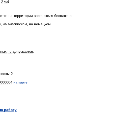
3
км
)
ется
на
территории
всего
отеля
бесплатно
.
м
,
на
английском
,
на
немецком
тных
не
допускается
.
ность:
2
0000004
на
карте
ю работу