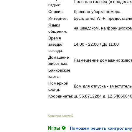
Поле
для
гольфа
(
в
пределах
отдых:
Сервис:
Дневная
уборка
номера
Интернет:
Бесплатно
!
Wi
-
Fi
предоставля
Языки
на
шведском
,
на
французско
общения:
Время
заезда
/
14:00
-
22:00
/
До
11:00
выезда:
Домашние
Размещение
домашних
живо
животные:
Банковские
карты:
Номерной
Дом
для
отпуска
-
вместитель
фонд:
Координаты:
ш
.
56
.
8712284
д
.
12
.
5486064
Каталог
отелей
.
Игры ⚽
Поможем решить контрольну