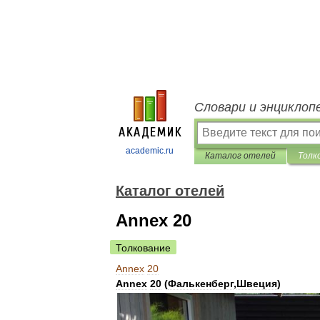
Словари и энциклоп
academic.ru
Каталог отелей
Толк
Каталог отелей
Annex 20
Толкование
Annex
20
Annex
20
(
Фалькенберг
,
Швеция
)